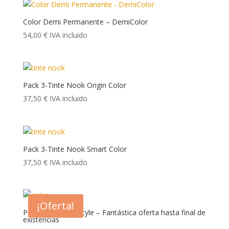
era:
es:
55,00 €.
40,00 €.
Color Demi Permanente – DemiColor
54,00
€
IVA incluido
Pack 3-Tinte Nook Origin Color
37,50
€
IVA incluido
Pack 3-Tinte Nook Smart Color
37,50
€
IVA incluido
¡Oferta!
Pack 3-Tinte Vitastyle – Fantástica oferta hasta final de
existencias