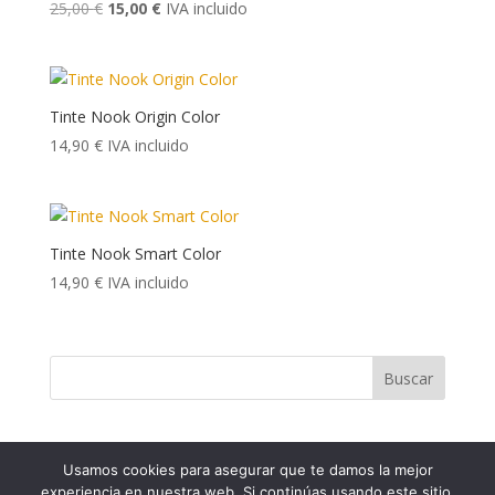
El
El
25,00
€
15,00
€
IVA incluido
precio
precio
original
actual
era:
es:
25,00 €.
15,00 €.
Tinte Nook Origin Color
14,90
€
IVA incluido
Tinte Nook Smart Color
14,90
€
IVA incluido
Buscar
Usamos cookies para asegurar que te damos la mejor
experiencia en nuestra web. Si continúas usando este sitio,