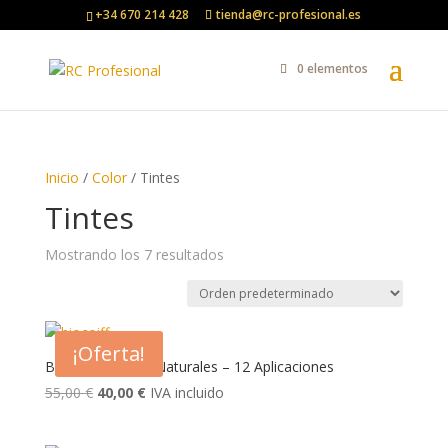
+34 670 214 428
tienda@rc-profesional.es
0 elementos
Inicio
/
Color
/ Tintes
Tintes
Mostrando los 7 resultados
¡Oferta!
Biocoiff – Tintes Naturales – 12 Aplicaciones
El
El
55,00
€
40,00
€
IVA incluido
precio
precio
original
actual