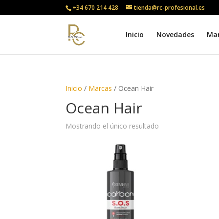
+34 670 214 428
tienda@rc-profesional.es
Inicio
Novedades
Ma
Inicio
/
Marcas
/ Ocean Hair
Ocean Hair
Mostrando el único resultado