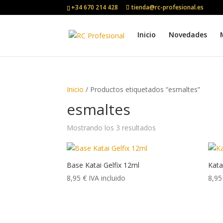
+34 670 214 428
tienda@rc-profesional.es
Inicio
Novedades
Inicio
/ Productos etiquetados “esmaltes”
esmaltes
Mostrando los 3 resultados
Base Katai Gelfix 12ml
Kata
8,95
€
IVA incluido
8,9