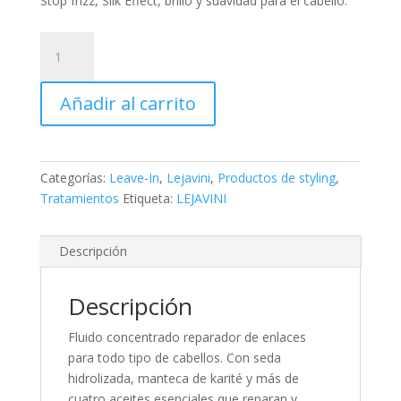
Stop frizz, Silk Effect, brillo y suavidad para el cabello.
Lejavini
Nº21
Leave-
Añadir al carrito
In
Bond
Repair
250ml
Categorías:
Leave-In
,
Lejavini
,
Productos de styling
,
cantidad
Tratamientos
Etiqueta:
LEJAVINI
Descripción
Descripción
Fluido concentrado reparador de enlaces
para todo tipo de cabellos. Con seda
hidrolizada, manteca de karité y más de
cuatro aceites esenciales que reparan y