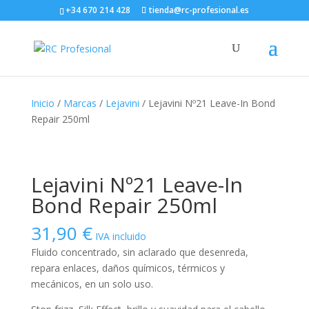
+34 670 214 428
tienda@rc-profesional.es
Inicio
/
Marcas
/
Lejavini
/ Lejavini Nº21 Leave-In Bond
Repair 250ml
Lejavini Nº21 Leave-In
Bond Repair 250ml
31,90
€
IVA incluido
Fluido concentrado, sin aclarado que desenreda,
repara enlaces, daños químicos, térmicos y
mecánicos, en un solo uso.