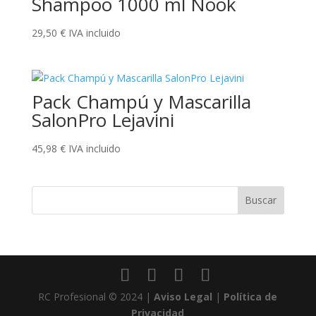
Shampoo 1000 ml Nook
29,50
€
IVA incluido
Pack Champú y Mascarilla
SalonPro Lejavini
45,98
€
IVA incluido
Buscar
RC Profesional © 2024 |
Aviso Legal
|
Política de
Privacidad