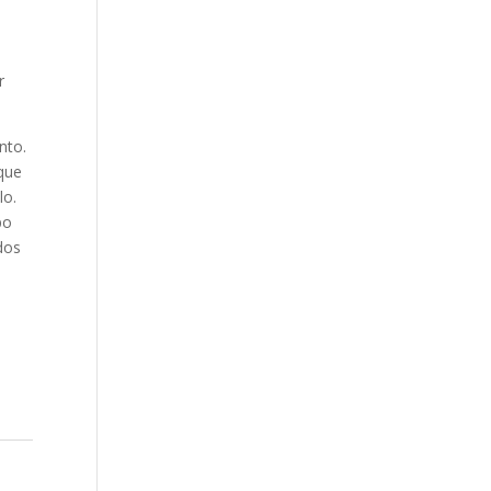
e
r
nto.
que
lo.
po
dos