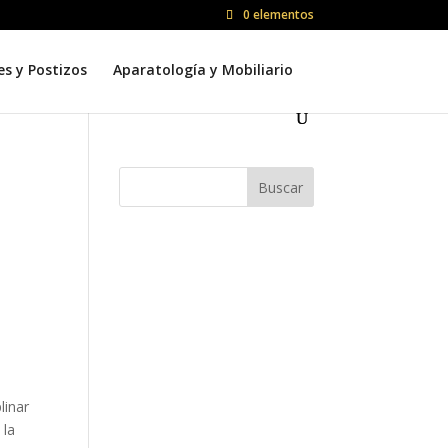
0 elementos
es y Postizos
Aparatología y Mobiliario
Buscar
linar
 la