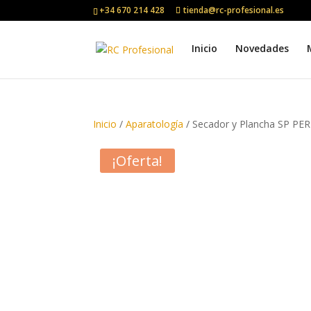
+34 670 214 428
tienda@rc-profesional.es
Inicio
Novedades
Inicio
/
Aparatología
/ Secador y Plancha SP P
¡Oferta!