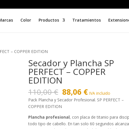
Marcas
Color
Productos
Tratamientos
Extension
ERFECT – COPPER EDITION
Secador y Plancha SP
PERFECT – COPPER
EDITION
El
El
110,00
€
88,06
€
IVA incluido
precio
precio
Pack Plancha y Secador Profesional. SP PERFECT –
original
actual
COPPER EDITION
era:
es:
110,00 €.
88,06 €.
Plancha profesional
, con placa de titanio para discip
todo tipo de cabello. En tan solo 60 segundos alcanza