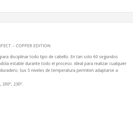
COPPER
EDITION
cantidad
PERFECT – COPPER EDITION
o para disciplinar todo tipo de cabello. En tan solo 60 segundos
la estable durante todo el proceso. Ideal para realizar cualquier
 duradero. Sus 5 niveles de temperatura permiten adaptarse a
, 200º, 230º.