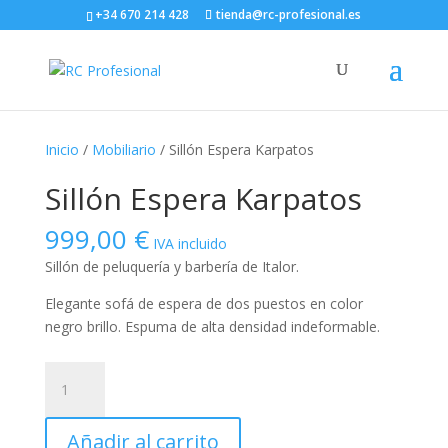
+34 670 214 428
tienda@rc-profesional.es
Inicio
/
Mobiliario
/ Sillón Espera Karpatos
Sillón Espera Karpatos
999,00
€
IVA incluido
Sillón de peluquería y barbería de Italor.
Elegante sofá de espera de dos puestos en color
negro brillo. Espuma de alta densidad indeformable.
Sillón
Espera
Karpatos
Añadir al carrito
cantidad