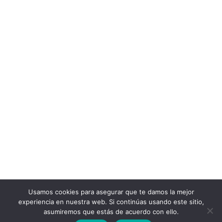
Usamos cookies para asegurar que te damos la mejor
experiencia en nuestra web. Si continúas usando este sitio,
asumiremos que estás de acuerdo con ello.
RC Profesional © 2024 |
Aviso Legal
|
Política de