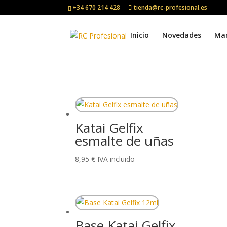
+34 670 214 428
tienda@rc-profesional.es
Inicio
Novedades
Ma
Katai Gelfix
esmalte de uñas
8,95
€
IVA incluido
Base Katai Gelfix