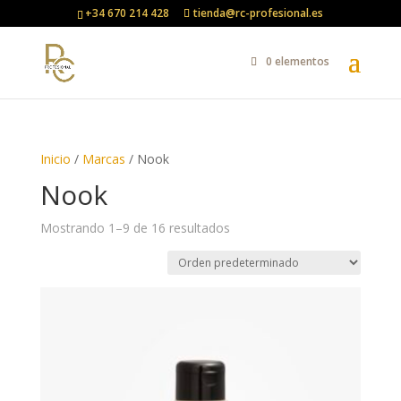
+34 670 214 428
tienda@rc-profesional.es
0 elementos
Inicio
/
Marcas
/ Nook
Nook
Mostrando 1–9 de 16 resultados