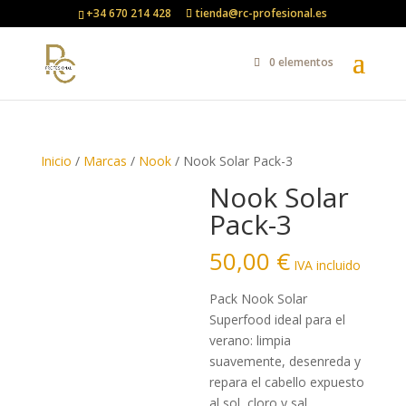
+34 670 214 428
tienda@rc-profesional.es
0 elementos
Inicio
/
Marcas
/
Nook
/ Nook Solar Pack-3
Nook Solar
Pack-3
50,00
€
IVA incluido
Pack Nook Solar
Superfood ideal para el
verano: limpia
suavemente, desenreda y
repara el cabello expuesto
al sol, cloro y sal.