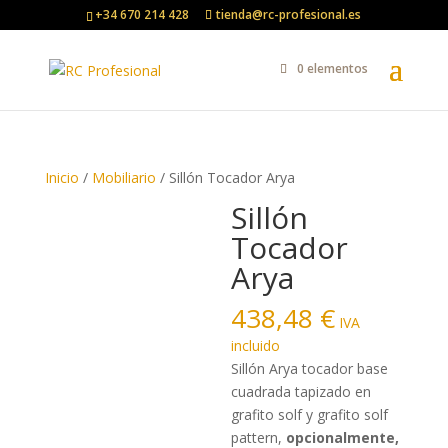
+34 670 214 428
tienda@rc-profesional.es
0 elementos
Inicio
/
Mobiliario
/ Sillón Tocador Arya
Sillón
Tocador
Arya
438,48
€
IVA
incluido
Sillón Arya tocador base
cuadrada tapizado en
grafito solf y grafito solf
pattern,
opcionalmente,