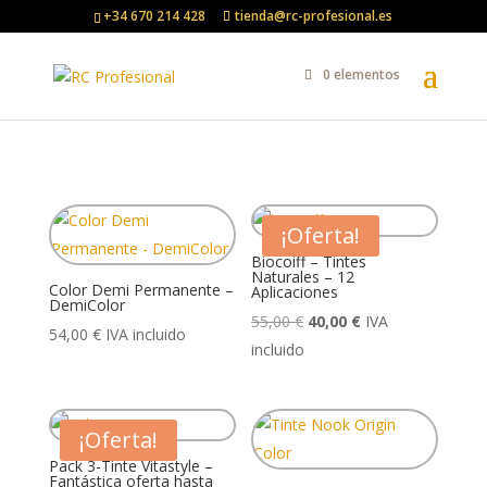
+34 670 214 428
tienda@rc-profesional.es
0 elementos
¡Oferta!
Biocoiff – Tintes
Naturales – 12
Color Demi Permanente –
Aplicaciones
DemiColor
El
El
55,00
€
40,00
€
IVA
54,00
€
IVA incluido
precio
precio
incluido
original
actual
era:
es:
55,00 €.
40,00 €.
¡Oferta!
Pack 3-Tinte Vitastyle –
Fantástica oferta hasta