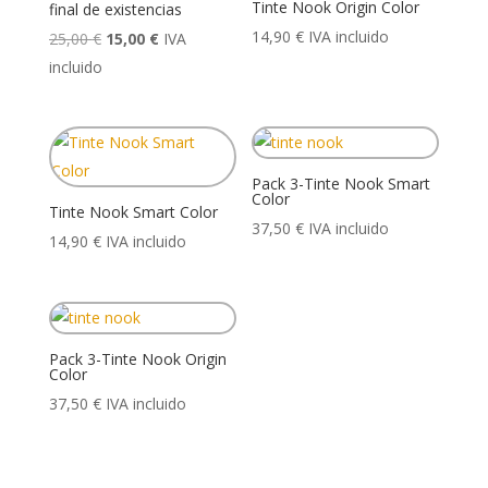
Tinte Nook Origin Color
final de existencias
14,90
€
IVA incluido
El
El
25,00
€
15,00
€
IVA
precio
precio
incluido
original
actual
era:
es:
25,00 €.
15,00 €.
Pack 3-Tinte Nook Smart
Color
Tinte Nook Smart Color
37,50
€
IVA incluido
14,90
€
IVA incluido
Pack 3-Tinte Nook Origin
Color
37,50
€
IVA incluido